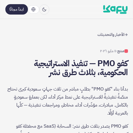
ابدأ مجانًا
←
الأخبار والتحديثات
منتج
·
١١ مايو ٢٠٢٦
كفو PMO — تنفيذ الاستراتيجية
الحكومية، بثلاث طرق نشر
بدأنا بناء "كفو PMO" بطلبٍ مباشر من ثلاث جهاتٍ سعودية كبرى تحتاج
منصّةً تنفيذيةً للاستراتيجية على نمط مركز أداء، لكن بعمارةٍ سعوديةٍ
بالكامل. مبادرات، مؤشّرات أداء، مخاطر، ومراجعات تنفيذية — كلّها
بالعربية أوّلًا.
كفو PMO يصدر بثلاث طرق نشر: السحابة (SaaS مع محفظة كفو