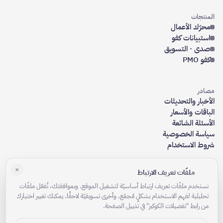
المنتجات
محرّك الأعمال
استبيانات كفو
صدى · التسويق
كفو PMO
مصادر
الأخبار والتحديثات
الباقات والأسعار
الأسئلة الشائعة
سياسة الخصوصية
شروط الاستخدام
×
ملفّات تعريف الارتباط
الشركة
من نحن
نستخدم ملفّات تعريف ارتباط أساسيّة لتشغيل الموقع. وبموافقتك، نُفعّل ملفّات
تحليلية لفهم الاستخدام بشكلٍ مُجمّع، وأخرى تسويقيّة لاحقًا. يمكنك تغيير اختيارك
الوظائف
من رابط "تفضيلات الكوكيز" في تذييل الصفحة.
تواصل معنا
كن شريكًا