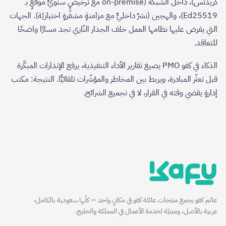
كريدتس)، داخل الشبكة (on-premise مع ترخيصٍ سنويٍّ موقّعٍ بـ
Ed25519)، والهجين (نشرٌ داخليٌّ مع مزامنةٍ مشفّرةٍ اختياريّة). الجهات
التي يفرض عليها نظامها العمل خلف الجدار النّاري تجد مسارًا واضحًا
للتعاقد.
الذكاء في كفو PMO يصيغ تقارير الأداء التنفيذية، يرفع الإنذارات المبكّرة
قبل تعثّر المبادرة، ويربط بين المخاطر والمؤشّرات تلقائيًّا. النتيجة: مكتب
إدارةٍ يقضي وقته في القرار، لا في تجميع الشرائح.
عالم كفو يجمع منتجات عائلة كفو في مكانٍ واحد — كلّها سعودية بالكامل،
عربية بالأصل، ومبنيّة لخدمة الأعمال في المملكة والخليج.