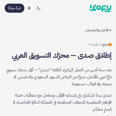
ابدأ مجانًا
←
الأخبار والتحديثات
منتج
·
١١ مايو ٢٠٢٤
إطلاق صدى — محرّك التسويق العربي
بعد ستة أشهر من العمل الهادئ، أطلقنا "صدى" — أوّل محرّك تسويقٍ
ذكيٍّ عربي بالأصل، مبنيٌّ من الرياض للسوق السعودي والخليجي. لا
ترجمة، ولا قوالب مستوردة.
صدى يبدأ بلينكدإن في إصداره الأوّل، ويتعامل مع متطلّبات هيئة
الإعلام التنظيمية للحملات المدفوعة في المملكة كحالةٍ افتراضية، لا
كخيارٍ متقدّم.