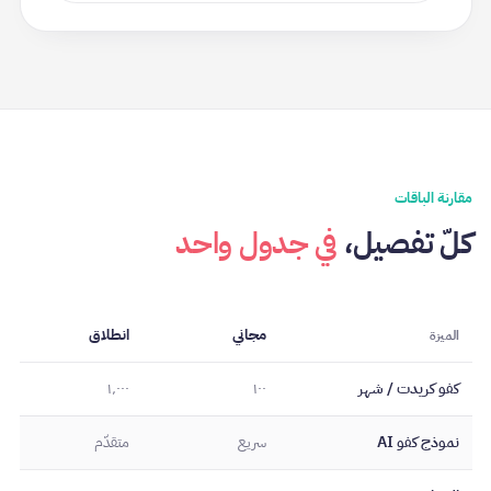
مقارنة الباقات
كلّ تفصيل،
في جدول واحد
مجاني
انطلاق
الميزة
كفو كريدت / شهر
١٠٠
١٬٠٠٠
نموذج كفو AI
سريع
متقدّم