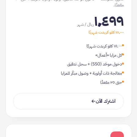
مقعدًا.
١٬٤٩٩
ريال / شهر
١٥٬٠٠٠
كفو كريدت شهريًا
١٥٬٠٠٠ كفو كريدت شهريًا
كل مزايا «أعمال»
دخول موحّد (SSO) + سجل تدقيق
معالجة ذات أولوية + وصول مبكّر للمزايا
حتى ٢٥ مقعدًا
اشترك الآن
→