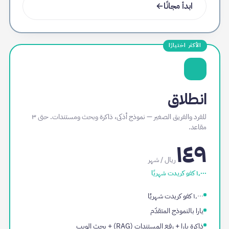
ابدأ مجانًا
→
الأكثر اختيارًا
انطلاق
للفرد والفريق الصغير — نموذج أذكى، ذاكرة وبحث ومستندات. حتى ٣
مقاعد.
١٤٩
ريال / شهر
١٬٠٠٠
كفو كريدت شهريًا
١٬٠٠٠ كفو كريدت شهريًا
يارا بالنموذج المتقدّم
ذاكرة يارا + رفع المستندات (RAG) + بحث الويب