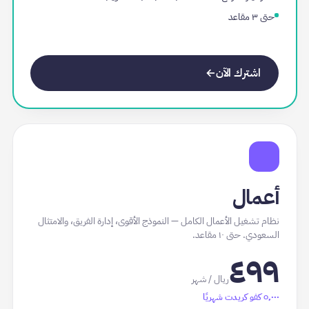
حتى ٣ مقاعد
اشترك الآن
→
أعمال
نظام تشغيل الأعمال الكامل — النموذج الأقوى، إدارة الفريق، والامتثال
السعودي. حتى ١٠ مقاعد.
٤٩٩
ريال / شهر
٥٬٠٠٠
كفو كريدت شهريًا