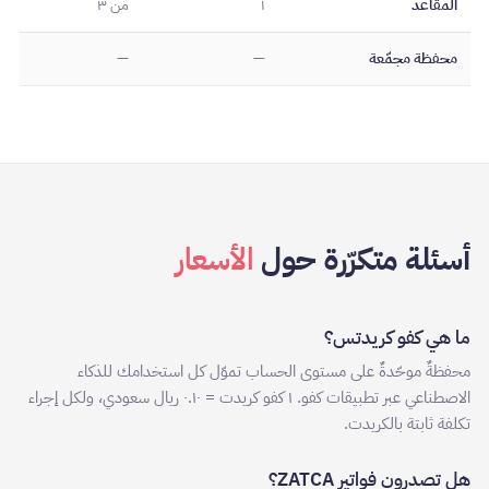
المقاعد
١
من ٣
محفظة مجمّعة
—
—
أسئلة متكرّرة حول
الأسعار
ما هي كفو كريدتس؟
محفظةٌ موحّدةٌ على مستوى الحساب تموّل كل استخدامك للذكاء
الاصطناعي عبر تطبيقات كفو. ١ كفو كريدت = ٠.١٠ ريال سعودي، ولكل إجراء
تكلفة ثابتة بالكريدت.
هل تصدرون فواتير ZATCA؟