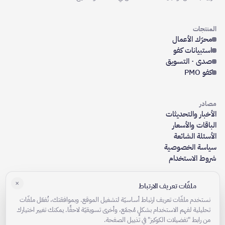
المنتجات
محرّك الأعمال
استبيانات كفو
صدى · التسويق
كفو PMO
مصادر
الأخبار والتحديثات
الباقات والأسعار
الأسئلة الشائعة
سياسة الخصوصية
شروط الاستخدام
×
ملفّات تعريف الارتباط
الشركة
من نحن
نستخدم ملفّات تعريف ارتباط أساسيّة لتشغيل الموقع. وبموافقتك، نُفعّل ملفّات
تحليلية لفهم الاستخدام بشكلٍ مُجمّع، وأخرى تسويقيّة لاحقًا. يمكنك تغيير اختيارك
الوظائف
من رابط "تفضيلات الكوكيز" في تذييل الصفحة.
تواصل معنا