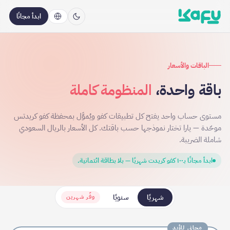
ابدأ مجانًا
الباقات والأسعار
باقة واحدة،
المنظومة كاملة
مستوى حساب واحد يفتح كل تطبيقات كفو ويُموَّل بمحفظة كفو كريدتس
موحّدة — يارا تختار نموذجها حسب باقتك. كل الأسعار بالريال السعودي
شاملة الضريبة.
ابدأ مجانًا بـ١٠٠ كفو كريدت شهريًا — بلا بطاقة ائتمانية.
شهريًا
سنويًا
وفّر شهرين
مجاني للأبد