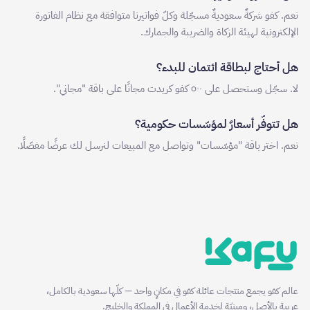
نعم. كفو شركةٌ سعوديةٌ مسجّلة وكلّ فواتيرنا متوافقة مع نظام الفاتورة
الإلكترونية لهيئة الزكاة والضريبة والجمارك.
هل أحتاج لبطاقة ائتمان للبدء؟
لا. سجّل وستحصل على ٥٠٠ كفو كريدت مجانًا على باقة "مجاني".
هل تتوفّر أسعارٌ لمؤسّسات حكومية؟
نعم. اختر باقة "مؤسّسات" وتواصل مع المبيعات لنرسل لك عرضًا مفصّلًا.
عالم كفو يجمع منتجات عائلة كفو في مكانٍ واحد — كلّها سعودية بالكامل،
عربية بالأصل، ومبنيّة لخدمة الأعمال في المملكة والخليج.