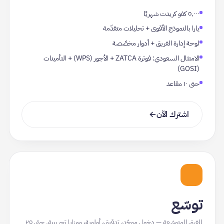
٥٬٠٠٠ كفو كريدت شهريًا
يارا بالنموذج الأقوى + تحليلات متقدّمة
لوحة إدارة الفريق + أدوار مخصّصة
الامتثال السعودي: فوترة ZATCA + الأجور (WPS) + التأمينات
(GOSI)
حتى ١٠ مقاعد
اشترك الآن
→
توسّع
للفرق المتوسّعة — دخول موحّد، تدقيق، أولوية، ومزايا تجريبية. حتى ٢٥