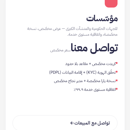
مؤسّسات
للجهات الحكومية والمنشآت الكبرى — عرض مخصّص، نسخة
مخصّصة، واتفاقية مستوى خدمة.
تواصل معنا
سعر مخصّص
كريدت مخصّص + مقاعد بلا حدود
تحقّق الهوية (KYC) + إقامة البيانات (PDPL)
نسخة يارا مخصّصة + مدير نجاح مخصّص
اتفاقية مستوى خدمة ٩٩.٩٪
تواصل مع المبيعات
→