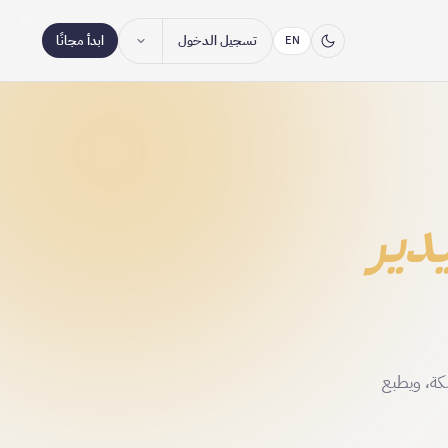
تسجيل الدخول
ابدأ مجانًا
EN
دير
كة، ويطبع