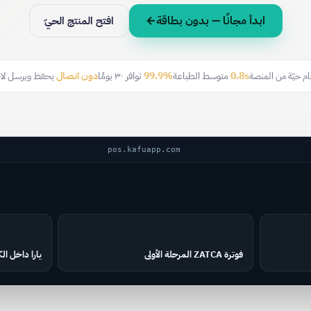
ابدأ مجانًا — بدون بطاقة
→
افتح المنتج الحيّ
0.8s
متوسط الطباعة
99.9%
توافر ٣٠ يومًا
دون اتصال
يحفظ ويرسل لاح
ام حيّة من المنصة
pos.kafuapp.com
فوترة ZATCA المرحلة الأولى
يارا داخل ال