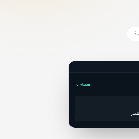
قًا
متصلة الآن
كاشير