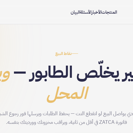
المنتجات
الأخبار
الأسئلة
البيان
نقاط البيع
ر يخلّص الطابور —
وي
المحل
ي يواصل البيع لو انقطع النت — يحفظ الطلبات ويرسلها فور رجوع الشب
فاتورة ZATCA في أقل من ثانية، ويراقب مخزونك وورديتك بنفسه.