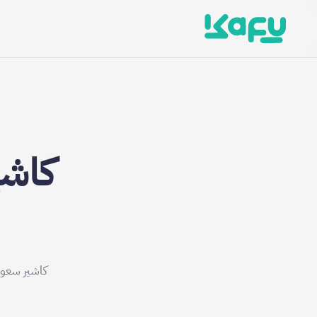
كاشي
كاشير سعود