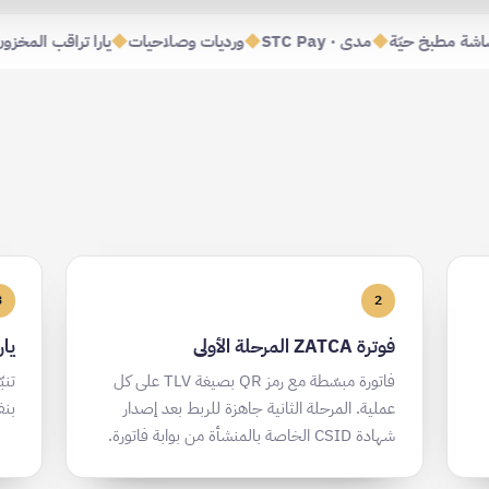
شاشة مطبخ حيّة
◆
مدى · STC Pay
◆
ورديات وصلاحيات
◆
يارا تراقب المخ
3
2
فوترة ZATCA المرحلة الأولى
يار
فاتورة مبسّطة مع رمز QR بصيغة TLV على كل
تنب
عملية. المرحلة الثانية جاهزة للربط بعد إصدار
بنف
شهادة CSID الخاصة بالمنشأة من بوابة فاتورة.