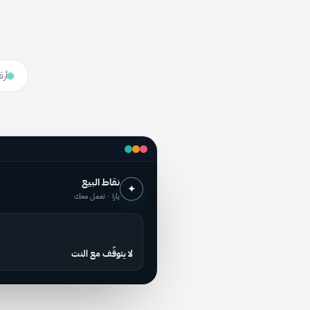
أرق
نقاط البيع
✦
يارا · تعمل معك
لا يتوقّف مع النت