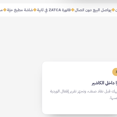
زون
◆
يواصل البيع دون اتصال
◆
فاتورة ZATCA في ثانية
◆
شاشة مطبخ حيّة
◆
ا داخل الكاشير
ّهك قبل نفاد صنف، وتجهّز تقرير إقفال الوردية
سها.