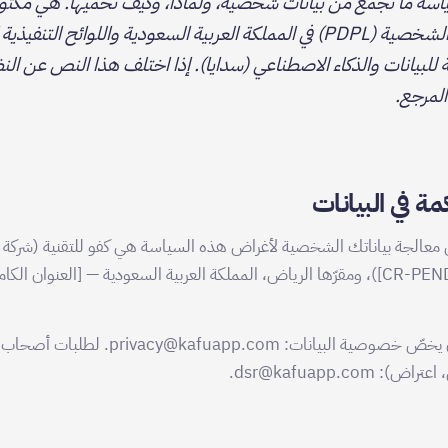
اسة ما نجمع من بيانات شخصية، ولماذا، وكيف نحميها. هي مكتو
حماية البيانات الشخصية (PDPL) في المملكة العربية السعودية واللوائح الت
 للبيانات والذكاء الاصطناعي (سدايا). إذا اختلف هذا النص عن النظ
المرجع.
ة في البيانات
 معالجة بياناتك الشخصية لأغراض هذه السياسة هي كفو للتقنية (شركة
التجاري رقم [CR-PENDING])، ومقرّها الرياض، المملكة العربية السعودية — [العنوان 
للتواصل في أي شأن يخصّ خصوصية البيانات: app.com
dsr@kafuapp.co.