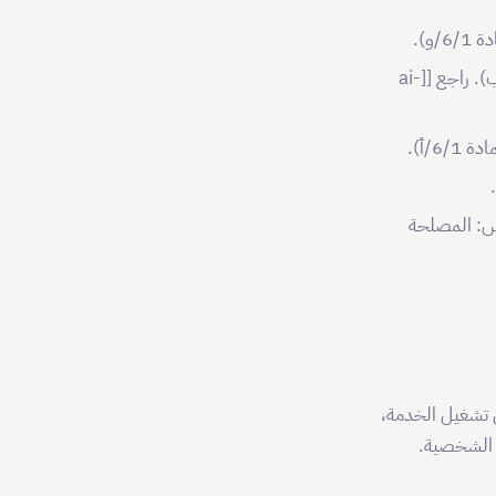
و).
توليد وتحليل محتوى الاستبيانات بالذكاء الاصطناعي — الأساس: تنفيذ العقد (المادة 6/1/ب). راجع [[ai-
/أ).
اس: المصلحة
في تشغيل الخدمة،
 الشخصية.