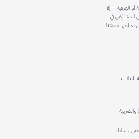
أو الدينية أو العِرقية — إلا
 المشاركين في
نعالجها بصفتنا
 وفق المادة 6 من نظام حماية البيانات
 والضريبة
تأمين حسابك