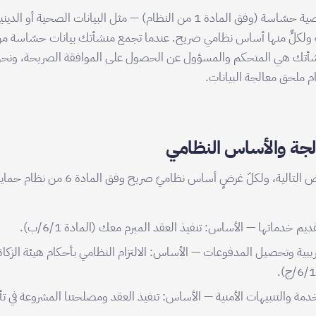
لا نجمع بيانات شخصية حسّاسة (وفق المادة 1 من النظام) — مثل البيانات الصحية 
ة ولكلٍّ منها أساس نظامي صريح. عندما تجمع منشأتك بيانات حسّاسة من
نشأتك هي المتحكم والمسؤول عن الحصول على الموافقة الصريحة، ونحن 
م ملحق معالجة البيانات.
لجة والأساس النظامي
نُعالج بياناتك للأغراض التالية، ولكلّ غرضٍ أساس نظاميّ صريح
 خدماتها — الأساس: تنفيذ العقد المبرم معك (المادة 6/1/ب).
ريبية وتحصيل المدفوعات — الأساس: الالتزام النظامي بأحكام هيئة الزكاة
دمة والتنبيهات الأمنية — الأساس: تنفيذ العقد ومصلحتنا المشروعة في 