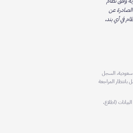
بة وفق نظام
نفيذية الصادرة عن
ام في أي بند،
 سعودية، السجل
الكامل بانتظار المراجعة
privacy@kafu. لطلبات أصحاب البيانات (اطلاع،