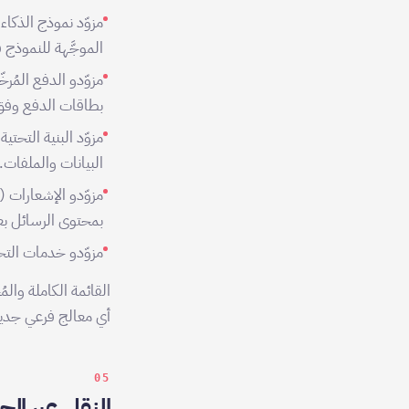
مزوّد نموذج الذكا
الموجَّهة للنموذج فق
بطاقات الدفع وفق معيار PCI-DSS د
البيانات والملفات.
مزوّدو الإشعارات (
بمحتوى الرسائل بع
مزوّدو خدمات التحليلات (مُهيّأون لإخفاء IP وع
أي معالج فرعي جديد
05
النقل عبر الح