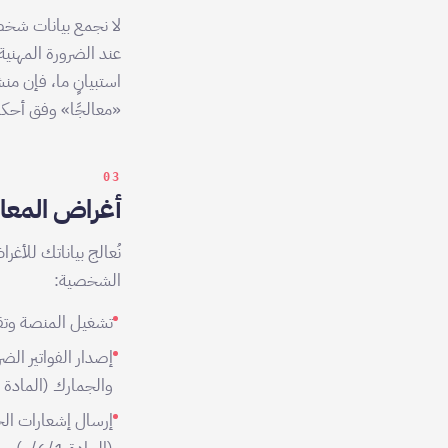
عند الضرورة المهني
استبيانٍ ما، فإن م
«معالجًا» وفق أحكا
03
أغراض المعا
الشخصية:
تشغيل المنصة وتقديم
إصدار الفواتير الض
والجمارك (المادة 6/1/ج).
إرسال إشعارات الخ