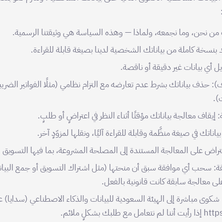
 من نحن، وما نجمعه، ولماذا — وهذه السياسة هي وثيقتنا الرسمية.
ك بنسخة كاملة من بياناتك الشخصية لدينا بصيغة قابلة للقراءة.
ل أي بيانات غير دقيقة أو ناقصة.
): حذف بياناتك بشرط عدم تعارضه مع التزام نظامي (مثلًا الفواتير الضريبية 
 إيقاف معالجة بياناتك مؤقتًا أثناء النظر في اعتراضٍ أو طلبٍ.
اناتك في صيغة منظَّمة وقابلة للقراءة آليًا، ونقلها لمزوّدٍ آخر.
عتراض على المعالجة المستندة إلى المصلحة المشروعة، بما فيها التسويق ا
: سحب أي موافقة سبق أن منحتها (مثل اشتراك التسويق أو جمع البيان
لى معالجة سابقة كانت قانونية بالفعل.
 شكوى مباشرة إلى الهيئة السعودية للبيانات والذكاء الاصطناعي (سدايا) ع
لبك بشكلٍ ملائم.