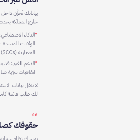
بياناتك تُخزَّن داخل
خارج المملكة يحدث 
الذكاء الاصطناعي: 
المعيارية (SCCs) ووفق المادة 29 من النظام والضوابط الصادرة عن سدايا.
الدعم الفني: قد يص
اتفاقيات سرّية صا
لا ننقل بيانات الاست
لك طلب قائمة كاملة بأي عملي
06
حقوقك كصاح
يمنحك نظام حماية ال