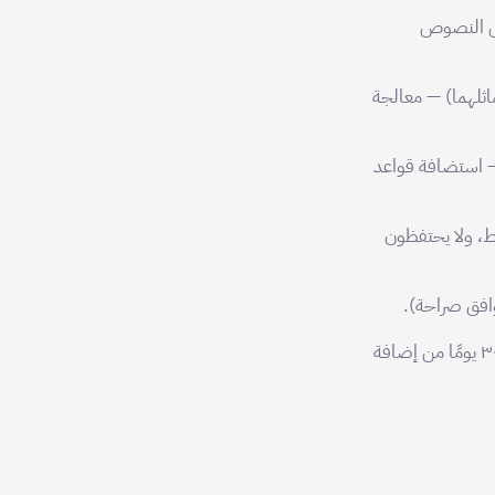
سَل النصوص
بنك المركزي السعودي (Tap Payments، Moyasar أو ما يماثلهما) — معالجة
ة الحوسبة السحابية SCCC أو ما يماثلها) — استضافة قواعد
قط، ولا يحتفظون
القائمة الكاملة والمُحدَّثة للمعالجين الفرعيين متاحة في [[dpa]]. نُشعِر العملاء التجاريين قبل ٣٠ يومًا من إضافة