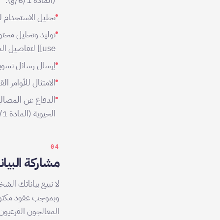
(المادة 6/1/و).
تحليل الاستخدام لتح
use]] لتفاصيل المعالجة.
إرسال رسائل تسويقي
الامتثال للأوامر الق
الدفاع عن المصالح
الحيوية (المادة 6/1/د).
04
مشاركة البيا
لا نبيع بياناتك الش
وبموجب عقود مكتوبة
المعالجون الفرعيون 