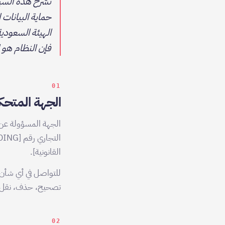
تشرح هذه السي
الهيئة السعودية
فإن النظام هو 
01
الجهة المتحكم
الجهة المسؤولة عن
القانونية].
تصحيح، حذف، نقل، اعتراض): m
02