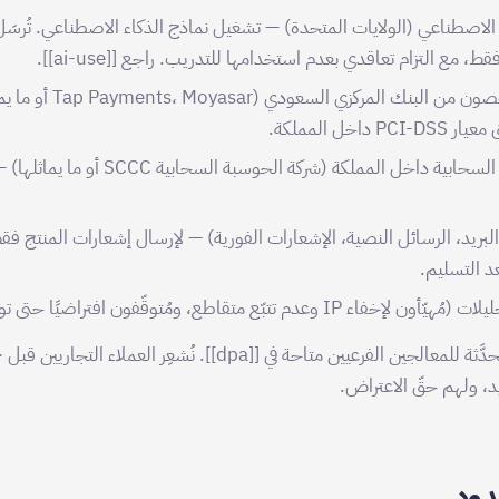
ء الاصطناعي (الولايات المتحدة) — تشغيل نماذج الذكاء الاصطناعي. تُر
ط، مع التزام تعاقدي بعدم استخدامها للتدريب. راجع [[ai-use]].
مزوّدو الدفع المُرخّصون من ال
اخل المملكة.
مزوّد البنية التحتية السحابية داخل المملكة (شرك
البريد، الرسائل النصية، الإشعارات الفورية) — لإرسال إشعارات المنتج ف
د التسليم.
دم تتبّع متقاطع، ومُتوقّفون افتراضيًا حتى توافق صراحة).
، ولهم حقّ الاعتراض.
دود