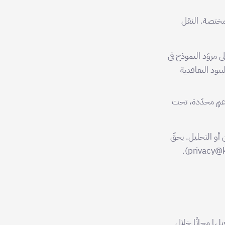
لمختصة. النقل
 مزوّد النموذج في
مكافئة للبنود التعاقدية
دعمٍ محدّدة، تحت
 أو التحليل. يحقّ
ها مجانًا خلال