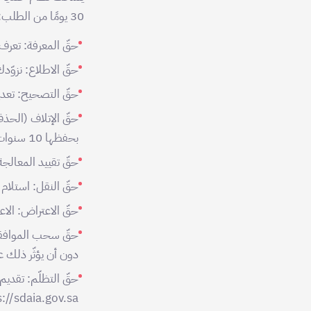
30 يومًا من الطلب:
حقّ المعرفة: تعرف
حقّ الاطلاع: نزوّد
حقّ التصحيح: تعدي
حقّ الإتلاف (الحذف
بحفظها 10 سنوات).
حقّ تقييد المعالجة:
حقّ النقل: استلام بي
حقّ الاعتراض: الا
حقّ سحب الموافقة
دون أن يؤثّر ذلك ع
حقّ التظلّم: تقديم
https://sdaia.gov.sa إذا رأيت أننا لم نتعامل مع ط