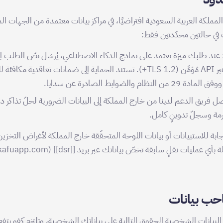
 المملكة العربية السعودية افتراضيًا، في مراكز بيانات معتمدة من الجهات ا
في حالتين محدّدتين فقط:
عند طلبك ميزة تعتمد على نماذج الذكاء الاصطناعي، يُرسَل نصّ الطلب إلى
الولايات المتحدة عبر API مُؤمَّن (TLS 1.2+). تستند الحماية إلى ضمانات تعاقدية 
ل فريق الدعم لدينا من خارج المملكة إلى البيانات الضرورية لحلّ تذاكر 
رمة وسجلّ تدوينٍ كامل.
جابة للاستبيانات أو بيانات اللوحة المتحقّقة خارج المملكة لأغراض التخزين
ات نقلٍ سابقة تخصّ بياناتك عبر بريد [[dsr]] (privacy@kafuapp.com).
ب بيانات
بيانات الشخصية الحقوق التالية على بياناتك الشخصية، وتلتزم كفو بتفعيل