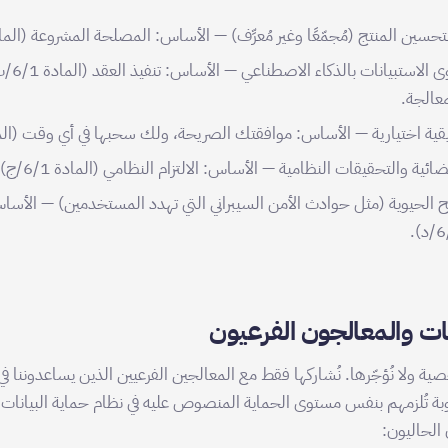
سين المنتج (مُجمّعًا وغير مُعرِّف) — الأساس: المصلحة المشروعة (المادة 6/1/
ة اختيارية — الأساس: موافقتك الصريحة، ولك سحبها في أي وقت (المادة 6/1
ضائية والتحقيقات النظامية — الأساس: الالتزام النظامي (المادة 6/1/ج).
 الحيوية (مثل حوادث الأمن السيبراني التي تهدد المستخدمين) — الأس
نات والمعالجون الفرعيون
خصية ولا نُؤجّرها. نُشاركها فقط مع المعالجين الفرعيين الذين يساعدوننا 
 تُلزمهم بنفس مستوى الحماية المنصوص عليه في نظام حماية البيانات
الحاليون: