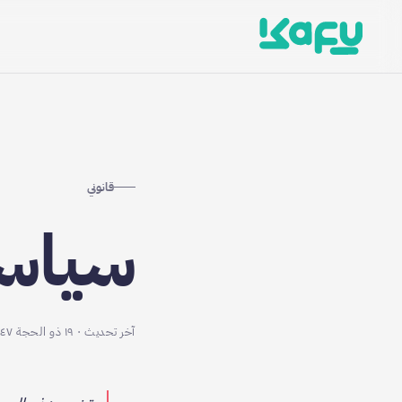
قانوني
سياس
آخر تحديث
·
١٩ ذو الحجة ١٤٤٧ هـ