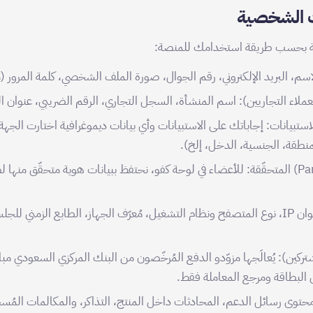
ت الشخصية
لية بحسب طريقة استخدامك للمنصة:
سم، البريد الإلكتروني، رقم الجوال، صورة الملف الشخصي، كلمة المرور (مُ
ملاء التجاريين): اسم المنشأة، السجل التجاري، الرقم الضريبي، عنوان ال
لاستبيانات: إجاباتك على الاستبيانات وأي بيانات ديموغرافية اختارت الجهة
منطقة، الجنسية، الدخل، إلخ).
بيانات اللوحة (Panel) المتحقّقة: للأعضاء في لوحة كفو، نحتفظ ببيانات هوية متحقّق م
البيانات التقنية: عنوان IP، نوع المتصفح ونظام التشغيل، مُعرّف الجهاز، الطابع الزمني
تركين): يُعالَجها مزوّدو الدفع المُرخّصون من البنك المركزي السعودي م
ن البطاقة ومرجع المعاملة فقط.
محتوى رسائل الدعم، المحادثات داخل المنتج، التذاكر، والمكالمات المُسجّ