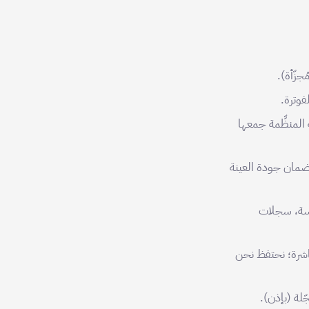
جزّأة).
فوترة.
 المنظِّمة جمعها
نها لضمان جودة العينة
 للجلسة، سجلات
باشرة؛ نحتفظ نحن
لة (بإذن).