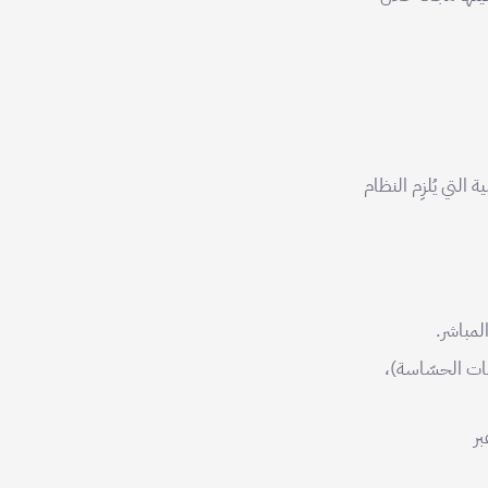
التي يُلزِم النظام
لمباشر.
ات الحسّاسة)،
بر